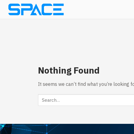
Skip
to
content
Nothing Found
It seems we can’t find what you’re looking f