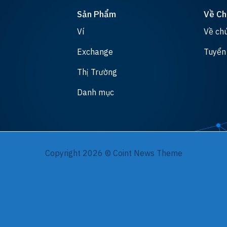
Sản Phẩm
Về Ch
Ví
Về chú
Exchange
Tuyển
Thị Trường
Danh mục
Copyright 2026 © Coint News Theme