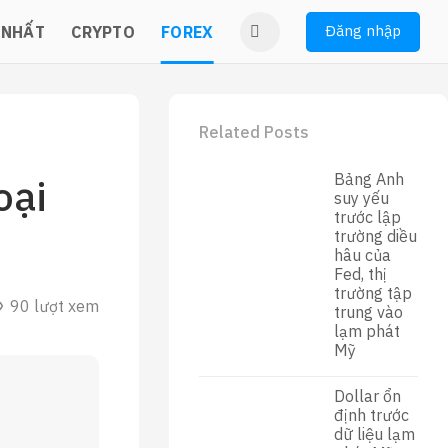
Đăng nhập
 NHẤT
CRYPTO
FOREX
Related Posts
Bảng Anh
oại
suy yếu
trước lập
trường diều
hâu của
Fed, thị
trường tập
90 lượt xem
trung vào
lạm phát
Mỹ
Dollar ổn
định trước
dữ liệu lạm