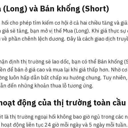
 (Long) và Bán khống (Short)
 hối cho phép tìm kiếm cơ hội ở cả hai chiều tăng và giả
giá sẽ tăng, bạn mở vị thế Mua (Long). Khi giá thực sự 
 về phần chênh lệch dương. Đây là cách giao dịch tru
ận định thị trường sẽ lao dốc, bạn có thể Bán khống (S
ền để bán ở giá cao và mua lại khi giá thấp hơn. Nhờ cơ
ường luôn hấp dẫn bất chấp xu hướng chung. Tuy nhiên,
 dẫn đến những khoản thua lỗ tương ứng.
hoạt động của thị trường toàn cầu
t là thị trường ngoại hối không bao giờ ngủ trong các 
ó hoạt động liên tục 24 giờ mỗi ngày và 5 ngày mỗi tuần