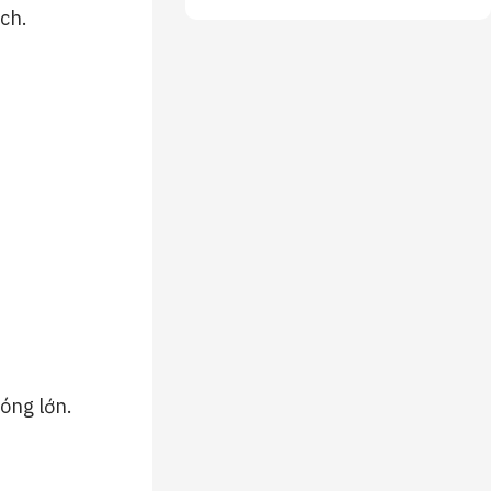
ạch.
óng lớn.