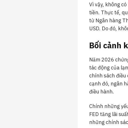
Vì vậy, không c
tiền. Thực tế, q
từ Ngân hàng Th
USD. Do đó, khôn
Bối cảnh 
Năm 2026 chứng k
tác động của lạm
chính sách điều 
cạnh đó, ngân hà
điều hành.
Chính những yếu t
FED tăng lãi su
những chính sách