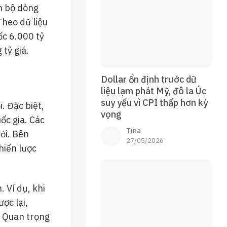
n bộ dòng
Theo dữ liệu
c 6.000 tỷ
tỷ giá.
Dollar ổn định trước dữ
liệu lạm phát Mỹ, đô la Úc
suy yếu vì CPI thấp hơn kỳ
. Đặc biệt,
vọng
ốc gia. Các
Tina
ới. Bên
27/05/2026
hiến lược
. Ví dụ, khi
ợc lại,
. Quan trọng