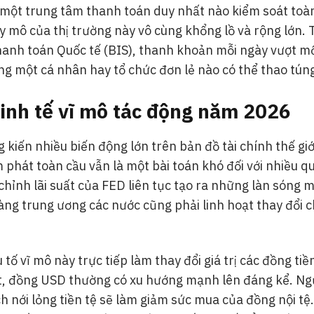
ó một trung tâm thanh toán duy nhất nào kiểm soát toà
uy mô của thị trường này vô cùng khổng lồ và rộng lớn. 
anh toán Quốc tế (BIS), thanh khoản mỗi ngày vượt mố
g một cá nhân hay tổ chức đơn lẻ nào có thể thao túng 
kinh tế vĩ mô tác động năm 2026
iến nhiều biến động lớn trên bản đồ tài chính thế giới
 phát toàn cầu vẫn là một bài toán khó đối với nhiều qu
chỉnh lãi suất của FED liên tục tạo ra những làn sóng m
ng trung ương các nước cũng phải linh hoạt thay đổi c
ố vĩ mô này trực tiếp làm thay đổi giá trị các đồng tiền
ất, đồng USD thường có xu hướng mạnh lên đáng kể. Ngư
 nới lỏng tiền tệ sẽ làm giảm sức mua của đồng nội tệ