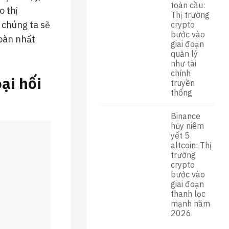
toàn cầu:
o thị
Thị trường
, chúng ta sẽ
crypto
bước vào
toàn nhất
giai đoạn
quản lý
như tài
chính
ại hối
truyền
thống
Binance
hủy niêm
yết 5
altcoin: Thị
trường
crypto
bước vào
giai đoạn
thanh lọc
mạnh năm
2026