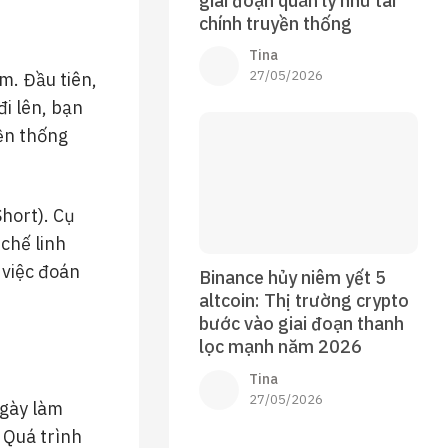
giai đoạn quản lý như tài
chính truyền thống
Tina
27/05/2026
m. Đầu tiên,
đi lên, bạn
yền thống
hort). Cụ
 chế linh
 việc đoán
Binance hủy niêm yết 5
altcoin: Thị trường crypto
bước vào giai đoạn thanh
lọc mạnh năm 2026
Tina
27/05/2026
ngày làm
. Quá trình