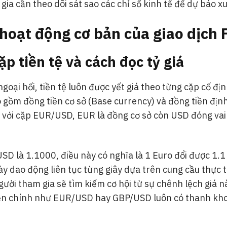
gia cần theo dõi sát sao các chỉ số kinh tế để dự báo x
 hoạt động cơ bản của giao dịch 
ặp tiền tệ và cách đọc tỷ giá
goại hối, tiền tệ luôn được yết giá theo từng cặp cố địn
 gồm đồng tiền cơ sở (Base currency) và đồng tiền định
, với cặp EUR/USD, EUR là đồng cơ sở còn USD đóng vai
SD là 1.1000, điều này có nghĩa là 1 Euro đổi được 1.1
này dao động liên tục từng giây dựa trên cung cầu thực t
người tham gia sẽ tìm kiếm cơ hội từ sự chênh lệch giá 
tiền chính như EUR/USD hay GBP/USD luôn có thanh kh