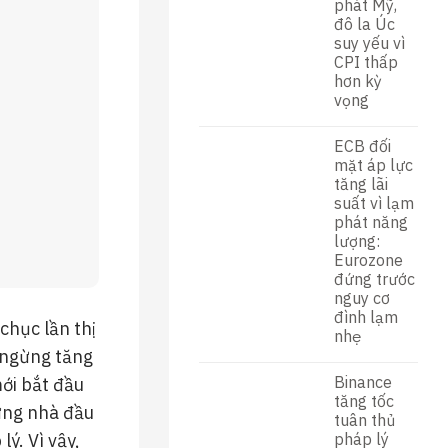
phát Mỹ,
đô la Úc
suy yếu vì
CPI thấp
hơn kỳ
vọng
ECB đối
mặt áp lực
tăng lãi
suất vì lạm
phát năng
lượng:
Eurozone
đứng trước
nguy cơ
đình lạm
chục lần thị
nhẹ
 ngừng tăng
Binance
mới bắt đầu
tăng tốc
hững nhà đầu
tuân thủ
pháp lý
ý. Vì vậy,