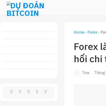
Skip
to
content
Home
-
Forex
-
For
Forex l
hối chi
Tina
Tháng 