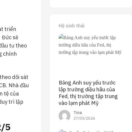
Hệ sinh thái
t triển
, Đức sẽ
 đầu tư theo
g chính
theo dõi sát
Bảng Anh suy yếu trước
ECB. Nhà đầu
lập trường diều hâu của
n tệ của
Fed, thị trường tập trung
uy trì lập
vào lạm phát Mỹ
Tina
27/05/2026
2/5