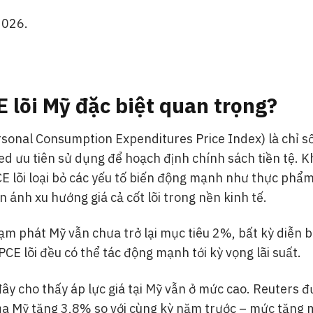
2026.
E lõi Mỹ đặc biệt quan trọng?
rsonal Consumption Expenditures Price Index) là chỉ s
d ưu tiên sử dụng để hoạch định chính sách tiền tệ. K
CE lõi loại bỏ các yếu tố biến động mạnh như thực phẩ
ánh xu hướng giá cả cốt lõi trong nền kinh tế.
ạm phát Mỹ vẫn chưa trở lại mục tiêu 2%, bất kỳ diễn b
CE lõi đều có thể tác động mạnh tới kỳ vọng lãi suất.
đây cho thấy áp lực giá tại Mỹ vẫn ở mức cao. Reuters đ
a Mỹ tăng 3,8% so với cùng kỳ năm trước – mức tăng