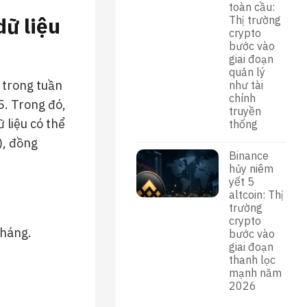
toàn cầu:
dữ liệu
Thị trường
crypto
bước vào
giai đoạn
quản lý
 trong tuần
như tài
chính
5. Trong đó,
truyền
 liệu có thể
thống
), đồng
Binance
hủy niêm
yết 5
altcoin: Thị
trường
crypto
tháng.
bước vào
giai đoạn
thanh lọc
mạnh năm
2026