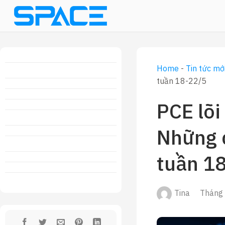
Skip
to
content
Home
-
Tin tức mớ
tuần 18-22/5
PCE lõi
Những d
tuần 1
Tina
Tháng 