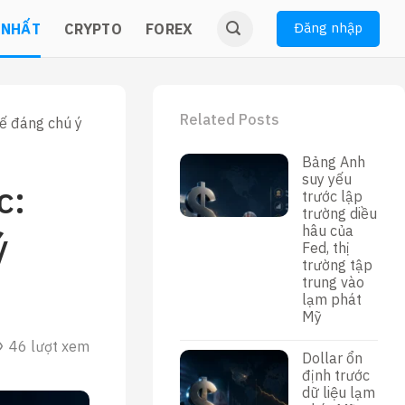
Đăng nhập
 NHẤT
CRYPTO
FOREX
Related Posts
tế đáng chú ý
Bảng Anh
suy yếu
c:
trước lập
trường diều
hâu của
ý
Fed, thị
trường tập
trung vào
lạm phát
Mỹ
46 lượt xem
Dollar ổn
định trước
dữ liệu lạm