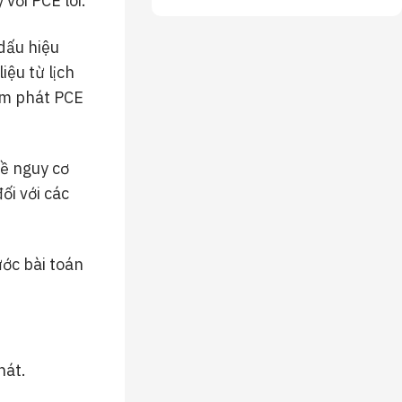
với PCE lõi.
dấu hiệu
iệu từ lịch
ạm phát PCE
về nguy cơ
ối với các
ớc bài toán
hát.