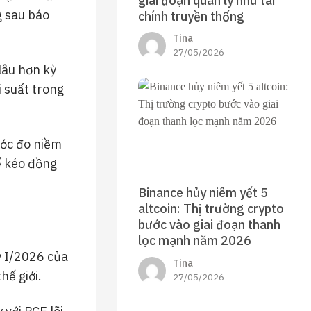
giai đoạn quản lý như tài
g sau báo
chính truyền thống
Tina
27/05/2026
 lâu hơn kỳ
i suất trong
ước đo niềm
ể kéo đồng
Binance hủy niêm yết 5
altcoin: Thị trường crypto
bước vào giai đoạn thanh
lọc mạnh năm 2026
ý I/2026 của
Tina
hế giới.
27/05/2026