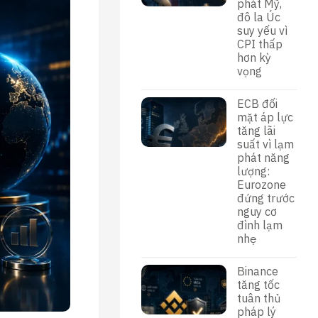
phát Mỹ,
đô la Úc
suy yếu vì
CPI thấp
hơn kỳ
vọng
ECB đối
mặt áp lực
tăng lãi
suất vì lạm
phát năng
lượng:
Eurozone
đứng trước
nguy cơ
đình lạm
nhẹ
Binance
tăng tốc
tuân thủ
pháp lý