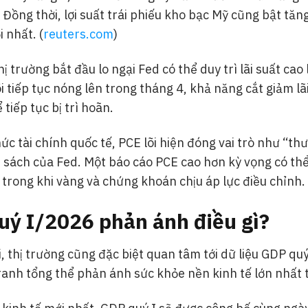
Đồng thời, lợi suất trái phiếu kho bạc Mỹ cũng bật tăn
 nhất. (
reuters.com
)
ị trường bắt đầu lo ngại Fed có thể duy trì lãi suất cao
i tiếp tục nóng lên trong tháng 4, khả năng cắt giảm lã
tiếp tục bị trì hoãn.
ức tài chính quốc tế, PCE lõi hiện đóng vai trò như “th
nh sách của Fed. Một báo cáo PCE cao hơn kỳ vọng có th
trong khi vàng và chứng khoán chịu áp lực điều chỉnh.
ý I/2026 phản ánh điều gì?
, thị trường cũng đặc biệt quan tâm tới dữ liệu GDP qu
ranh tổng thể phản ánh sức khỏe nền kinh tế lớn nhất t