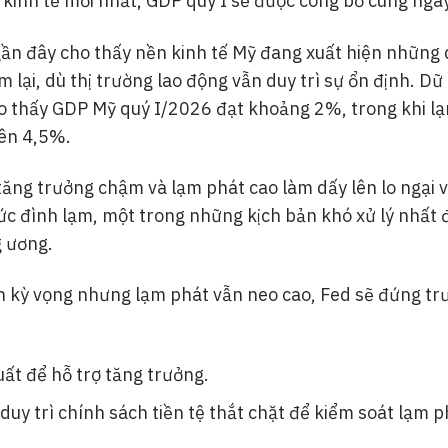
h kinh tế mới nhất, GDP quý I sẽ được công bố cùng ngày 
gần đây cho thấy nền kinh tế Mỹ đang xuất hiện những 
lại, dù thị trường lao động vẫn duy trì sự ổn định. Dữ l
o thấy GDP Mỹ quý I/2026 đạt khoảng 2%, trong khi l
ên 4,5%.
tăng trưởng chậm và lạm phát cao làm dấy lên lo ngại 
tức đình lạm, một trong những kịch bản khó xử lý nhất đ
 ương.
 kỳ vọng nhưng lạm phát vẫn neo cao, Fed sẽ đứng trư
uất để hỗ trợ tăng trưởng.
 duy trì chính sách tiền tệ thắt chặt để kiểm soát lạm p