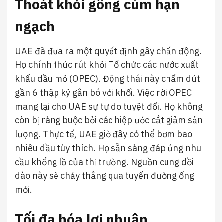
Thoát khỏi gông cùm hạn
ngạch
UAE đã đưa ra một quyết định gây chấn động.
Họ chính thức rút khỏi Tổ chức các nước xuất
khẩu dầu mỏ (OPEC). Động thái này chấm dứt
gần 6 thập kỷ gắn bó với khối. Việc rời OPEC
mang lại cho UAE sự tự do tuyệt đối. Họ không
còn bị ràng buộc bởi các hiệp ước cắt giảm sản
lượng. Thực tế, UAE giờ đây có thể bơm bao
nhiêu dầu tùy thích. Họ sẵn sàng đáp ứng nhu
cầu khổng lồ của thị trường. Nguồn cung dồi
dào này sẽ chảy thẳng qua tuyến đường ống
mới.
Tối đa hóa lợi nhuận